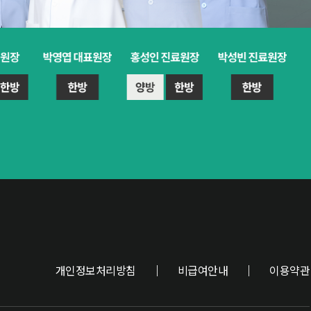
개인정보처리방침
비급여안내
이용약관