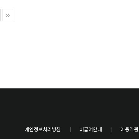
개인정보처리방침
비급여안내
이용약관